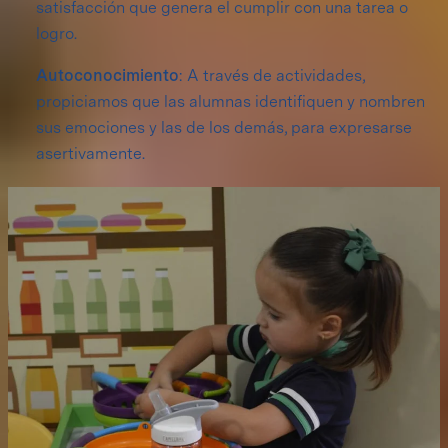
satisfacción que genera el cumplir con una tarea o
logro.
Autoconocimiento
: A través de actividades,
propiciamos que las alumnas identifiquen y nombren
sus emociones y las de los demás, para expresarse
asertivamente.